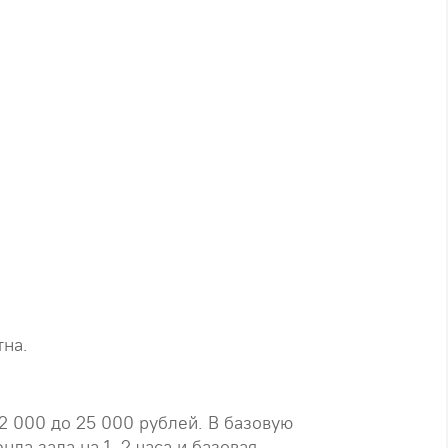
тна.
2 000 до 25 000 рублей. В базовую
нда зала на 1–2 часа и базовая